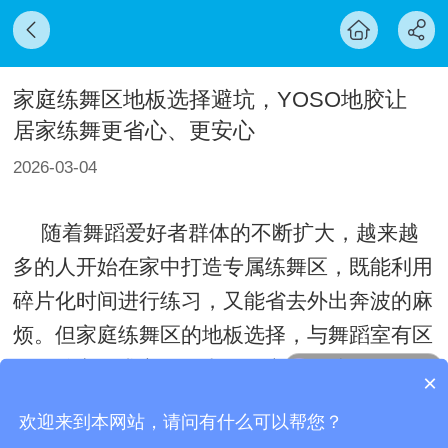
家庭练舞区地板选择避坑，YOSO地胶让
居家练舞更省心、更安心
2026-03-04
随着舞蹈爱好者群体的不断扩大，越来越
多的人开始在家中打造专属练舞区，既能利用
碎片化时间进行练习，又能省去外出奔波的麻
烦。但家庭练舞区的地板选择，与舞蹈室有区
现在有优惠活动吗
别，核心需求主要集中在静音、便捷、不扰
×
可以介绍下你们的产品么
民、易维护上，同时还要具备一定的弹性，保
欢迎来到本网站，请问有什么可以帮您？
护自己和家人的关节健康。很多人在家练舞