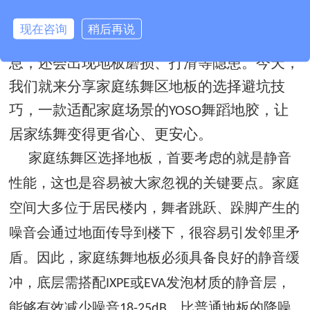
时，会直接在瓷砖、木地板上进行，不仅容易
现在咨询
稍后再说
损伤关节，还会产生大量噪音，影响邻居休
息，还会出现地板磨损、打滑等隐患。今天，
我们就来分享家庭练舞区地板的选择避坑技
巧，一款适配家庭场景的
舞蹈地胶，让
YOSO
居家练舞变得更省心、更安心。
家庭练舞区选择地板，首要考虑的就是静音
性能，这也是容易被大家忽视的关键要点。家庭
空间大多位于居民楼内，舞者跳跃、跺脚产生的
噪音会通过地面传导到楼下，很容易引发邻里矛
盾。因此，家庭练舞地板必须具备良好的静音缓
冲，底层需搭配
或
发泡材质的静音层，
IXPE
EVA
能够有效减少噪音
，比普通地板的降噪
18-25dB