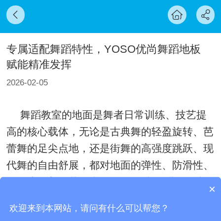
专属适配舞蹈特性，YOSO优尚舞蹈地板
赋能精准发挥
2026-02-05
舞蹈教室的地面是舞者日常训练、技艺提
高的核心载体，无论是古典舞的轻盈旋转、芭
蕾舞的足尖点地，还是街舞的高强度跳跃、现
代舞的自由舒展，都对地面的弹性、防滑性、
平整度有着严苛要求。
优尚深耕舞蹈专
YOSO
×
可以介绍下你们的产品么
用地板领域多年，依托全产业链布局与专属研
欢迎来到本网站，请问有什么可以帮您？
发实力，打造契合各类舞蹈场景的塑胶地板，