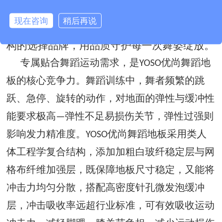
精准匹配舞蹈运动的核心需求，摒弃传统地面
现在咨询
稍后再说
材料的诸多弊端，成为专属舞蹈院校、培训机
构的选择品牌，用品质守护每一次舞姿绽放。
专属贴合舞蹈运动需求，是
优尚舞蹈地
YOSO
板的核心竞争力。舞蹈训练中，舞者频繁的跳
跃、急停、旋转的动作，对地面的弹性与缓冲性
能要求极高
弹性不足易损伤关节，弹性过强则
—
影响发力精准度。
优尚舞蹈地板采用类人
YOSO
体工程学复合结构，添加加粗白玻纤稳定层与网
格布纤维加强层，既保障地板尺寸稳定，又能将
冲击力均匀分散，搭配高密度针孔微发泡缓冲
层，冲击吸收率远超行业标准，可有效吸收运动